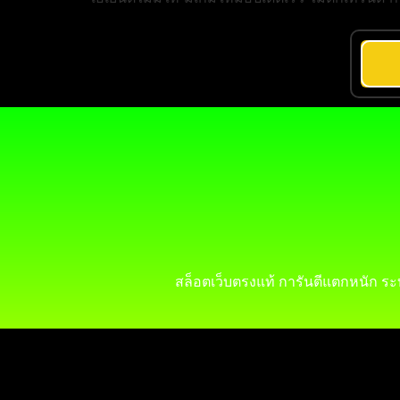
สล็อตเว็บตรงแท้ การันตีแตกหนัก ระบบ
สล็อตเว็บตรง