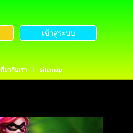
เข้าสู่ระบบ
เกี่ยวกับเรา
sitemap