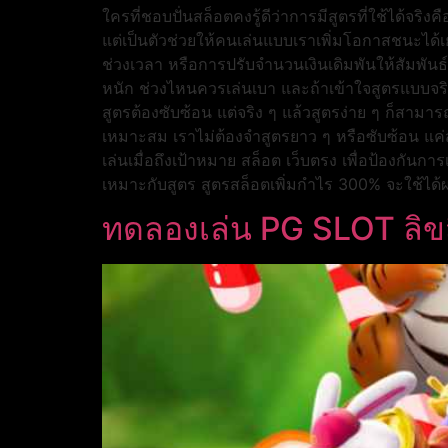
ใครที่ชอบปั่นสล็อตคงรู้ดีว่าการมีสูตรที่ใช้ได้จริ
แต่เป็นตัวช่วยให้คนเล่นแบบเราเพิ่มโอกาสชนะได้เยอ
ช่วงเวลา หรือการปรับจำนวนเงินเดิมพันให้สัมพันธ
หนัก ช่วงไหนควรเล่นเบา และถ้าเข้าใจสูตรแบบจริ
สูตรต้องซับซ้อน แต่จริง ๆ แล้วสูตรง่าย ๆ ก็สาม
เหมาะสม เราไม่ต้องจำสูตรยาว ๆ หรือซับซ้อน แค่สัง
เล่นเมื่อถึงเป้าหมาย สล็อต เว็บตรง เพื่อป้องกันก
เหมาะกับสูตร สูตรสล็อตเพิ่มกำไร 300% จะใช้ได้ผล
ทดลองเล่น PG SLOT ลิขสิ