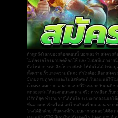
ถ้าพูดถึงโลกของสล็อตตอนนี้ บอกเลยว่า สมัครสล็
ไม่ต้องรอใครมาปลดล็อกให้ และโบนัสที่แตกง่ายนี่
มือใหม่ การเข้าถึงเว็บตรงยังทำให้มั่นใจได้ว่าข
ทั้งความเร็วและความมั่นคง ทำไมต้องเลือกสมัครสล็
มีเกมครบทุกค่ายและโบนัสพิเศษที่เว็บเอเย่นต์ให
เว็บตรง แตกง่าย เล่นง่ายแบบนี้จึงเหมาะกับคนที
ทดลองเล่นให้ลองก่อนลงสนามจริง การเลือกเว็บตร
เวิร์กที่สุด ทำรายการได้ทันใจ ระบบฝากถอนออโต้ถื
ขึ้นเองแบบเรียลไทม์ แค่โอนเงินหรือกดถอน ระบบ
โกงได้อีกด้วย เว็บตรงที่มีระบบฝากถอนออโต้จึงเหม
เอเย่นต์ไม่มีให้ มีเกมใหม่อัปเดตเร็ว ไม่ตกเทรนด์ 