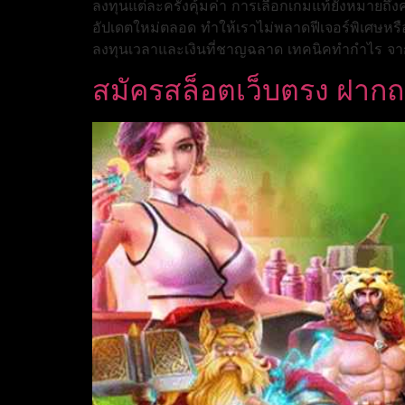
ลงทุนแต่ละครั้งคุ้มค่า การเลือกเกมแท้ยังหมายถึ
อัปเดตใหม่ตลอด ทำให้เราไม่พลาดฟีเจอร์พิเศษหรือธ
ลงทุนเวลาและเงินที่ชาญฉลาด เทคนิคทำกำไร จา
สมัครสล็อตเว็บตรง ฝาก