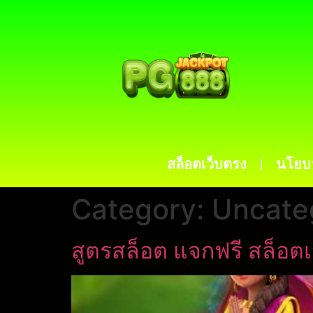
สล็อตเว็บตรง
นโยบา
Category:
Uncate
สูตรสล็อต แจกฟรี สล็อต