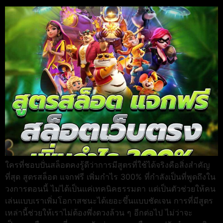
ใครที่ชอบปั่นสล็อตคงรู้ดีว่าการมีสูตรที่ใช้ได้จริงคือสิ่งสำคัญ
ที่สุด สูตรสล็อต แจกฟรี เพิ่มกำไร 300% ที่กำลังเป็นที่พูดถึงใน
วงการตอนนี้ ไม่ได้เป็นแค่เทคนิคธรรมดา แต่เป็นตัวช่วยให้คน
เล่นแบบเราเพิ่มโอกาสชนะได้เยอะขึ้นแบบชัดเจน การที่มีสูตร
เหล่านี้ช่วยให้เราไม่ต้องพึ่งดวงล้วน ๆ อีกต่อไป ไม่ว่าจะ